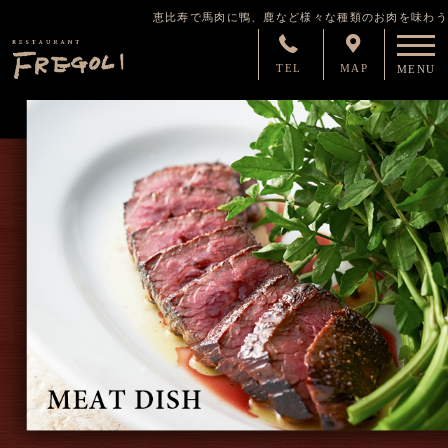
恵比寿で馬肉に鴨、鹿など様々な種類のお肉を味わう
TEL
MAP
MENU